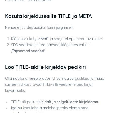
Kasuta kirjeldusesilte TITLE ja META
Nendele juurdepääsuks toimi järgmiselt.
Klõpsa valikul
„Lehed“
ja seejärel optimeeritaval lehel.
SEO seadete juurde pääsed, klõpsates valikul
„Täpsemad seaded“
.
Loo TITLE-sildile kirjeldav pealkiri
Otsimootorid, veebibrauserid, sotsiaalvõrgustikud ja muud
süsteemid kasutavad TITLE-silti veebilehe pealkirja
kuvamiseks.
TITLE-silt peaks
lühidalt ja selgelt lehte kirjeldama
Igal su kodulehe alamlehel peaks olema oma