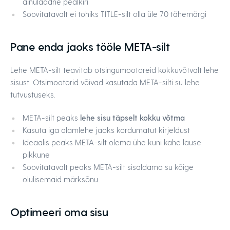
ainulaadne pealkiri
Soovitatavalt ei tohiks TITLE-silt olla üle 70 tähemärgi
Pane enda jaoks tööle META-silt
Lehe META-silt teavitab otsingumootoreid kokkuvõtvalt lehe
sisust. Otsimootorid võivad kasutada META-silti su lehe
tutvustuseks.
META-silt peaks
lehe sisu täpselt kokku võtma
Kasuta iga alamlehe jaoks kordumatut kirjeldust
Ideaalis peaks META-silt olema ühe kuni kahe lause
pikkune
Soovitatavalt peaks META-silt sisaldama su kõige
olulisemaid märksõnu
Optimeeri oma sisu