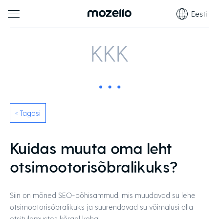
Eesti
KKK
« Tagasi
Kuidas muuta oma leht
otsimootorisõbralikuks?
Siin on mõned SEO-põhisammud, mis muudavad su lehe
otsimootorisõbralikuks ja suurendavad su võimalusi olla
otsitulemustes kõrgel kohal.