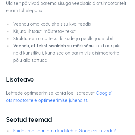
Üldiselt pälvivad parema sisuga veebisaidid otsimootoritelt
enam tähelepanu.
Veendu oma kodulehe sisu kvaliteedis
Kirjuta lihtsasti mõistetav tekst
Struktureeri oma tekst lõikude ja pealkirjade abil
Veendu, et tekst sisaldab su märksõnu
, kuid ära piki
neid kunstlikult, kuna see on parim viis otsimootorite
põlu alla sattuda
Lisateave
Lehtede optimeerimise kohta loe lisateavet
Google'i
otsimootoritele optimeerimise juhendist
.
Seotud teemad
Kuidas ma saan oma kodulehte Google'is kuvada?